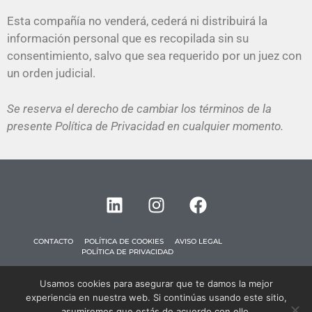
Esta compañía no venderá, cederá ni distribuirá la
información personal que es recopilada sin su
consentimiento, salvo que sea requerido por un juez con
un orden judicial.
Se reserva el derecho de cambiar los términos de la
presente Política de Privacidad en cualquier momento.
CONTACTO
POLÍTICA DE COOKIES
AVISO LEGAL
POLÍTICA DE PRIVACIDAD
Usamos cookies para asegurar que te damos la mejor
Estudios y Proyectos SyM21 ©
experiencia en nuestra web. Si continúas usando este sitio,
Powered by
El Gato y el Ratón SL ©
asumiremos que estás de acuerdo con ello.