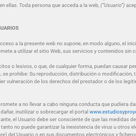
 en ellas. Toda persona que acceda a la web,
(“Usuario”)
acep
SUARIOS
acceso a la presente web no supone, en modo alguno, el inic
e a utilizar el sitio Web, sus servicios y contenidos sin con
ícitos o lesivos, o que, de cualquier forma, puedan causar p
 se prohíbe: Su reproducción, distribución o modificación, t
ier vulneración de los derechos del prestador o de los legítim
mpromete a no llevar a cabo ninguna conducta que pudiera dañ
dañar, inutilizar o sobrecargar el portal
www.estudiosyproy
stante, el Usuario debe ser consciente de que las medidas d
r tanto no puede garantizar la inexistencia de virus u otros
re) del Usuario o en sus documentos electrónicos y ficher