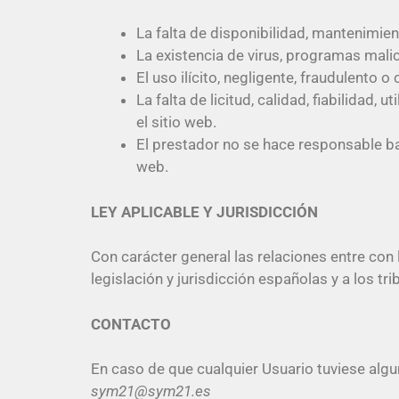
La falta de disponibilidad, mantenimien
La existencia de virus, programas malic
El uso ilícito, negligente, fraudulento o
La falta de licitud, calidad, fiabilidad,
el sitio web.
El prestador no se hace responsable ba
web.
LEY APLICABLE Y JURISDICCIÓN
Con carácter general las relaciones entre con
legislación y jurisdicción españolas y a los tri
CONTACTO
En caso de que cualquier Usuario tuviese alg
sym21@sym21.es