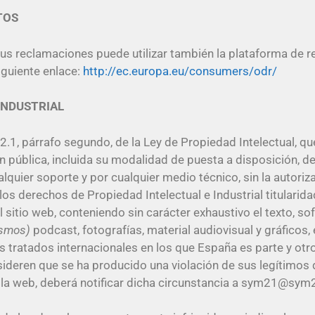
TOS
us reclamaciones puede utilizar también la plataforma de res
iguiente enlace:
http://ec.europa.eu/consumers/odr/
INDUSTRIAL
 32.1, párrafo segundo, de la Ley de Propiedad Intelectual,
n pública, incluida su modalidad de puesta a disposición, de
alquier soporte y por cualquier medio técnico, sin la autori
s derechos de Propiedad Intelectual e Industrial titularid
l sitio web, conteniendo sin carácter exhaustivo el texto, s
ismos)
podcast, fotografías, material audiovisual y gráficos
s tratados internacionales en los que España es parte y ot
sideren que se ha producido una violación de sus legítimos 
 la web, deberá notificar dicha circunstancia a sym21@sym